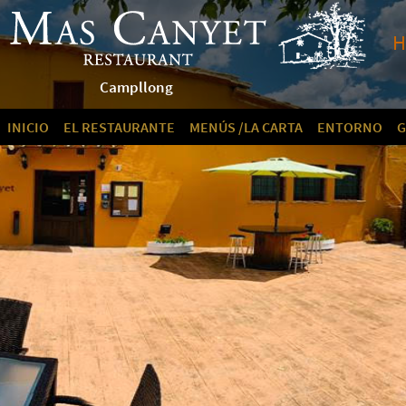
H
N
Campllong
INICIO
EL RESTAURANTE
MENÚS /LA CARTA
ENTORNO
G